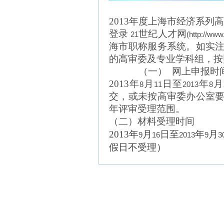
2013
年度上海市经济系列高
登录
世纪人才网
21
(http://www
海市职称服务系统。如实
的高审委及专业学科组，按
（一）
网上申报时
2013
年
月
日至
年
月
8
11
2013
8
交，或未按高审委办公室
年评审受理范围。
（二）材料受理时间
2013
年
月
日至
年
月
9
16
2013
9
3
假日不受理）