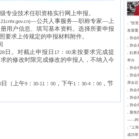
级专业技术任职资格实行网上申报。
—公共人事服务—职称专家—上
.21cnhr.gov.cn)
.
“投
注册用户信息、填写基本资料。选择所要申报
发展重
照要求上传规定的申报材料附件。
.
协会
间
.
协会
日。对截止申报日
：
未按要求完成提
28
17
00
.
虹桥
要求的修改时限完成修改的申报人，不纳入今
举办
.
协会
.
协会
日（上午
：
：
，下午
：
：
，节
席会议
0
9
30-11
00
1
30-4
00
.
协会
.
协会
.
协会
.
聚焦
——跨
.
“上
成功举