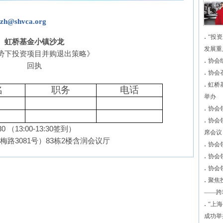
lzh@shvca.org
.
“投
虹桥基金小镇沙龙
发展重
势下投资项目并购退出策略》
.
协会
回执
.
协会
.
虹桥
名
职务
电话
举办
.
协会
.
协会
:30
（
13:00-13:30
签到）
席会议
虹梅路
3081
号）
83
栋
2
楼含润会议厅
.
协会
.
协会
.
协会
.
聚焦
——跨
.
“上
成功举